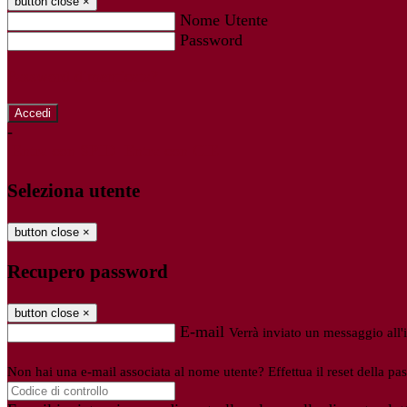
button close
×
Nome Utente
Password
Password dimenticata?
-
Entra con SPID
Entra con CIE
Seleziona utente
button close
×
Recupero password
button close
×
E-mail
Verrà inviato un messaggio all'i
Non hai una e-mail associata al nome utente? Effettua il reset della pa