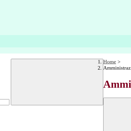
Home
>
Amministraz
Ammin