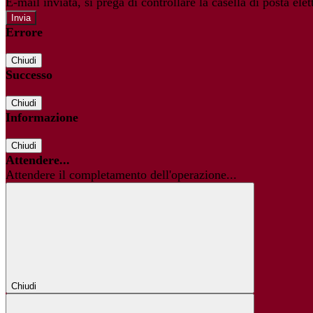
E-mail inviata, si prega di controllare la casella di posta elet
Errore
Chiudi
Successo
Chiudi
Informazione
Chiudi
Attendere...
Attendere il completamento dell'operazione...
Chiudi