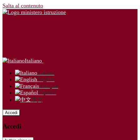
Salta al contenuto
Italiano
Italiano
English
Français
Español
中文
Accedi
Accedi