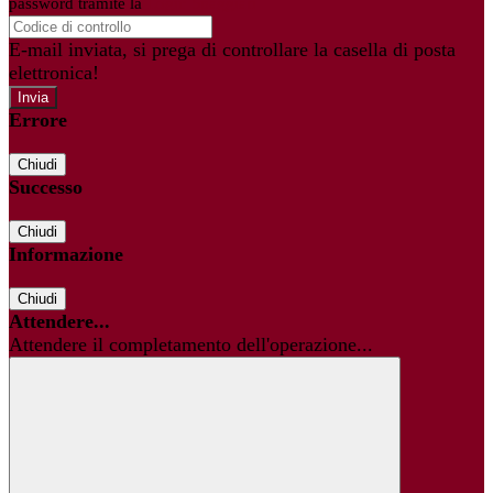
password tramite la
Login Spaggiari
E-mail inviata, si prega di controllare la casella di posta
elettronica!
Errore
Chiudi
Successo
Chiudi
Informazione
Chiudi
Attendere...
Attendere il completamento dell'operazione...