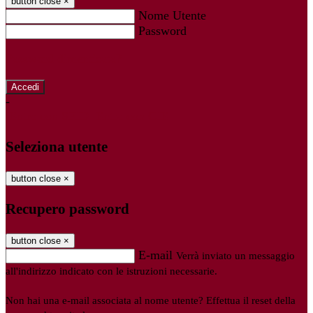
button close
×
Nome Utente
Password
Password dimenticata?
-
Entra con SPID
Entra con CIE
Seleziona utente
button close
×
Recupero password
button close
×
E-mail
Verrà inviato un messaggio
all'indirizzo indicato con le istruzioni necessarie.
Non hai una e-mail associata al nome utente? Effettua il reset della