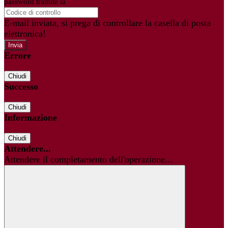
password tramite la
Login Spaggiari
E-mail inviata, si prega di controllare la casella di posta
elettronica!
Errore
Chiudi
Successo
Chiudi
Informazione
Chiudi
Attendere...
Attendere il completamento dell'operazione...