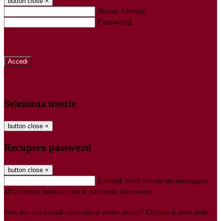
button close
×
Nome Utente
Password
Password dimenticata?
-
Entra con SPID
Entra con CIE
Seleziona utente
button close
×
Recupero password
button close
×
E-mail
Verrà inviato un messaggio
all'indirizzo indicato con le istruzioni necessarie.
Non hai una e-mail associata al nome utente? Effettua il reset della