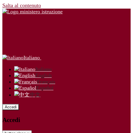
Salta al contenuto
Italiano
Italiano
English
Français
Español
中文
Accedi
Accedi