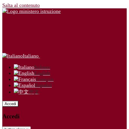
Salta al contenuto
Italiano
Italiano
English
Français
Español
中文
Accedi
Accedi