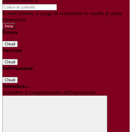
password tramite la
Login Spaggiari
E-mail inviata, si prega di controllare la casella di posta
elettronica!
Errore
Chiudi
Successo
Chiudi
Informazione
Chiudi
Attendere...
Attendere il completamento dell'operazione...