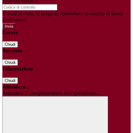
password tramite la
Login Spaggiari
E-mail inviata, si prega di controllare la casella di posta
elettronica!
Errore
Chiudi
Successo
Chiudi
Informazione
Chiudi
Attendere...
Attendere il completamento dell'operazione...