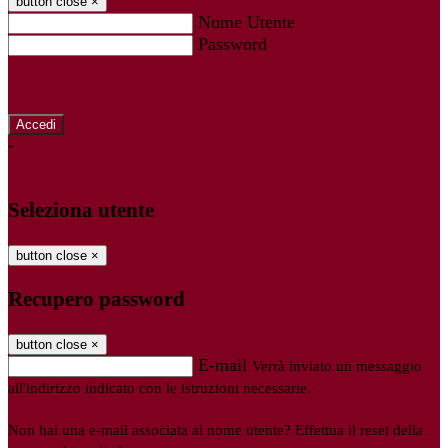
button close
×
Nome Utente
Password
Password dimenticata?
-
Entra con SPID
Entra con CIE
Seleziona utente
button close
×
Recupero password
button close
×
E-mail
Verrà inviato un messaggio
all'indirizzo indicato con le istruzioni necessarie.
Non hai una e-mail associata al nome utente? Effettua il reset della