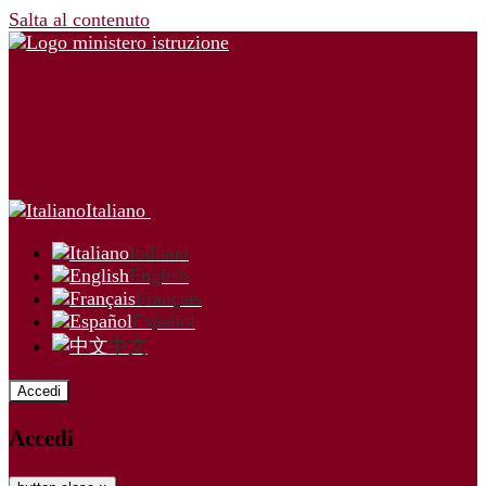
Salta al contenuto
Italiano
Italiano
English
Français
Español
中文
Accedi
Accedi