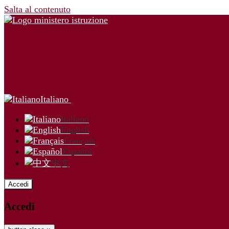
Salta al contenuto
Italiano
Italiano
English
Français
Español
中文
Accedi
Accedi