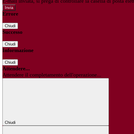
E-mail inviata, si prega di controllare la casella di posta elet
Errore
Chiudi
Successo
Chiudi
Informazione
Chiudi
Attendere...
Attendere il completamento dell'operazione...
Chiudi