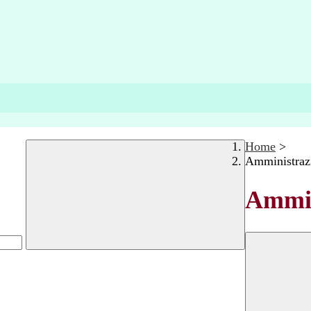
Home
>
Amministraz
Ammin