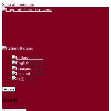
Salta al contenuto
Italiano
Italiano
English
Français
Español
中文
Accedi
Accedi