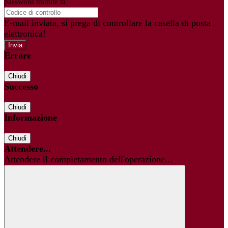
password tramite la
Login Spaggiari
E-mail inviata, si prega di controllare la casella di posta
elettronica!
Errore
Chiudi
Successo
Chiudi
Informazione
Chiudi
Attendere...
Attendere il completamento dell'operazione...