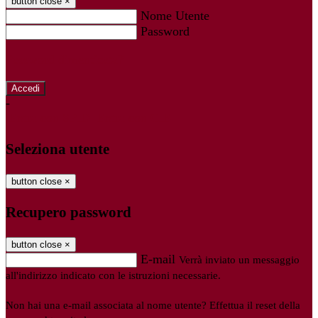
button close
×
Nome Utente
Password
Password dimenticata?
-
Entra con SPID
Entra con CIE
Seleziona utente
button close
×
Recupero password
button close
×
E-mail
Verrà inviato un messaggio
all'indirizzo indicato con le istruzioni necessarie.
Non hai una e-mail associata al nome utente? Effettua il reset della