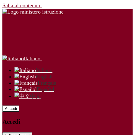
Salta al contenuto
Italiano
Italiano
English
Français
Español
中文
Accedi
Accedi