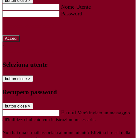
button close
×
Nome Utente
Password
Password dimenticata?
-
Entra con SPID
Entra con CIE
Seleziona utente
button close
×
Recupero password
button close
×
E-mail
Verrà inviato un messaggio
all'indirizzo indicato con le istruzioni necessarie.
Non hai una e-mail associata al nome utente? Effettua il reset della