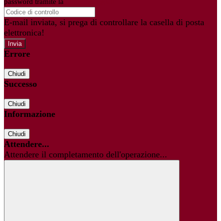
password tramite la
Login Spaggiari
E-mail inviata, si prega di controllare la casella di posta
elettronica!
Errore
Chiudi
Successo
Chiudi
Informazione
Chiudi
Attendere...
Attendere il completamento dell'operazione...