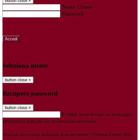
button close
×
Nome Utente
Password
Password dimenticata?
-
Entra con SPID
Entra con CIE
Seleziona utente
button close
×
Recupero password
button close
×
E-mail
Verrà inviato un messaggio
all'indirizzo indicato con le istruzioni necessarie.
Non hai una e-mail associata al nome utente? Effettua il reset della