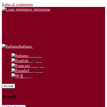
Salta al contenuto
Italiano
Italiano
English
Français
Español
中文
Accedi
Accedi