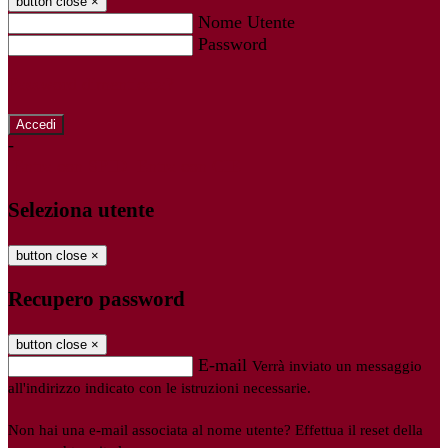
button close
×
Nome Utente
Password
Password dimenticata?
-
Entra con SPID
Entra con CIE
Seleziona utente
button close
×
Recupero password
button close
×
E-mail
Verrà inviato un messaggio
all'indirizzo indicato con le istruzioni necessarie.
Non hai una e-mail associata al nome utente? Effettua il reset della