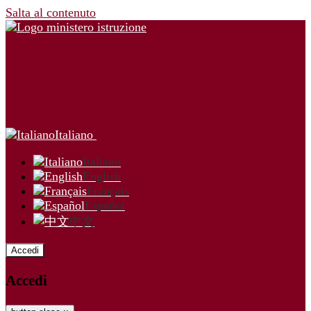
Salta al contenuto
Italiano
Italiano
English
Français
Español
中文
Accedi
Accedi