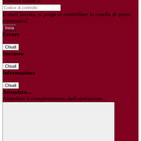
password tramite la
Login Spaggiari
E-mail inviata, si prega di controllare la casella di posta
elettronica!
Errore
Chiudi
Successo
Chiudi
Informazione
Chiudi
Attendere...
Attendere il completamento dell'operazione...