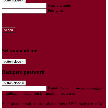
button close
×
Nome Utente
Password
Password dimenticata?
-
Entra con SPID
Entra con CIE
Seleziona utente
button close
×
Recupero password
button close
×
E-mail
Verrà inviato un messaggio
all'indirizzo indicato con le istruzioni necessarie.
Non hai una e-mail associata al nome utente? Effettua il reset della