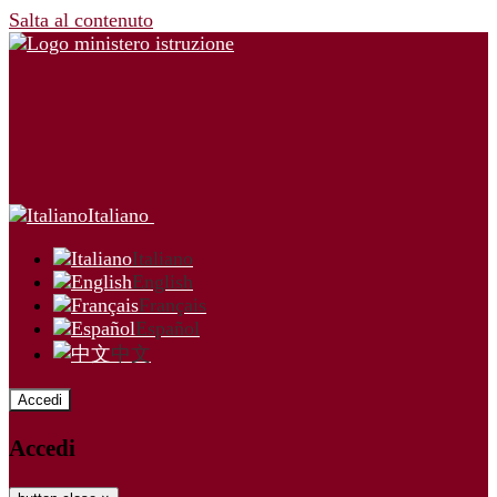
Salta al contenuto
Italiano
Italiano
English
Français
Español
中文
Accedi
Accedi