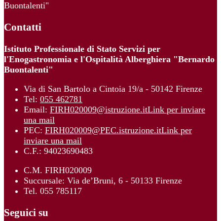
Buontalenti"
Contatti
Istituto Professionale di Stato Servizi per
l'Enogastronomia e l'Ospitalità Alberghiera "Bernardo
Buontalenti"
Via di San Bartolo a Cintoia 19/a - 50142 Firenze
Tel:
055 462781
Email:
FIRH020009@istruzione.it
Link per inviare
una mail
PEC:
FIRH020009@PEC.istruzione.it
Link per
inviare una mail
C.F.: 94023690483
C.M. FIRH020009
Succursale: Via de’Bruni, 6 - 50133 Firenze
Tel. 055 785117
Seguici su