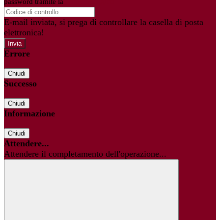
password tramite la
Login Spaggiari
E-mail inviata, si prega di controllare la casella di posta
elettronica!
Errore
Chiudi
Successo
Chiudi
Informazione
Chiudi
Attendere...
Attendere il completamento dell'operazione...