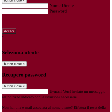
button close
×
Nome Utente
Password
Password dimenticata?
-
Entra con SPID
Entra con CIE
Seleziona utente
button close
×
Recupero password
button close
×
E-mail
Verrà inviato un messaggio
all'indirizzo indicato con le istruzioni necessarie.
Non hai una e-mail associata al nome utente? Effettua il reset della