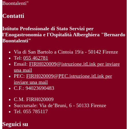
Buontalenti"
Contatti
Istituto Professionale di Stato Servizi per
l'Enogastronomia e l'Ospitalità Alberghiera "Bernardo
Buontalenti"
Via di San Bartolo a Cintoia 19/a - 50142 Firenze
Tel:
055 462781
Email:
FIRH020009@istruzione.it
Link per inviare
una mail
PEC:
FIRH020009@PEC.istruzione.it
Link per
inviare una mail
C.F.: 94023690483
C.M. FIRH020009
Succursale: Via de’Bruni, 6 - 50133 Firenze
Tel. 055 785117
Seguici su