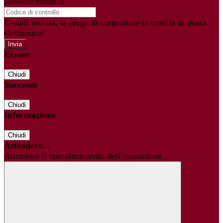
password tramite la
Login Spaggiari
E-mail inviata, si prega di controllare la casella di posta
elettronica!
Errore
Chiudi
Successo
Chiudi
Informazione
Chiudi
Attendere...
Attendere il completamento dell'operazione...