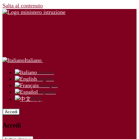
Salta al contenuto
Italiano
Italiano
English
Français
Español
中文
Accedi
Accedi