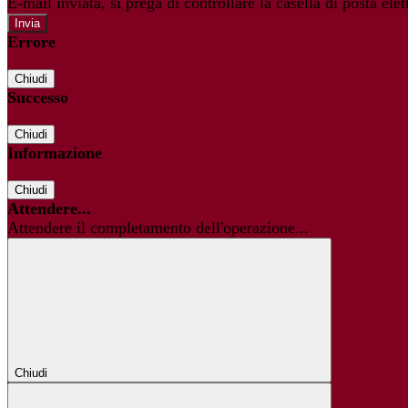
E-mail inviata, si prega di controllare la casella di posta elet
Errore
Chiudi
Successo
Chiudi
Informazione
Chiudi
Attendere...
Attendere il completamento dell'operazione...
Chiudi