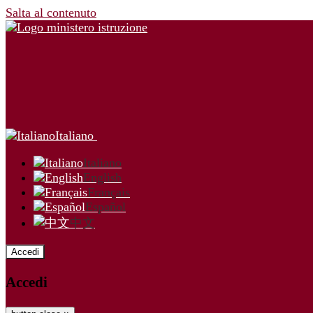
Salta al contenuto
Italiano
Italiano
English
Français
Español
中文
Accedi
Accedi