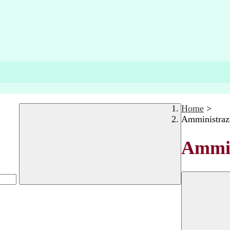
Home
>
Amministraz
Ammin