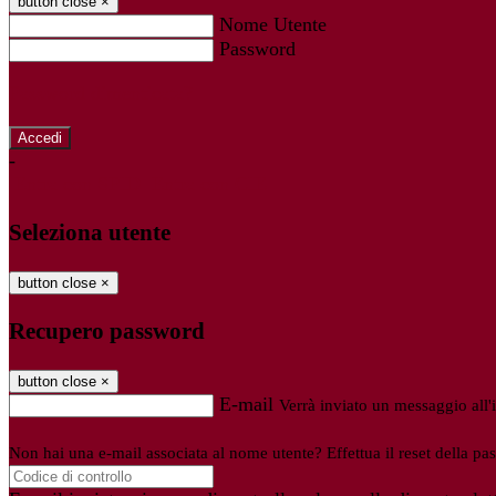
button close
×
Nome Utente
Password
Password dimenticata?
-
Entra con SPID
Entra con CIE
Seleziona utente
button close
×
Recupero password
button close
×
E-mail
Verrà inviato un messaggio all'i
Non hai una e-mail associata al nome utente? Effettua il reset della pa