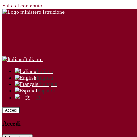
Salta al contenuto
Italiano
Italiano
English
Français
Español
中文
Accedi
Accedi