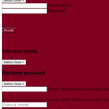
button close
×
Nome Utente
Password
Password dimenticata?
-
Entra con SPID
Entra con CIE
Seleziona utente
button close
×
Recupero password
button close
×
E-mail
Verrà inviato un messaggio all'i
Non hai una e-mail associata al nome utente? Effettua il reset della pa