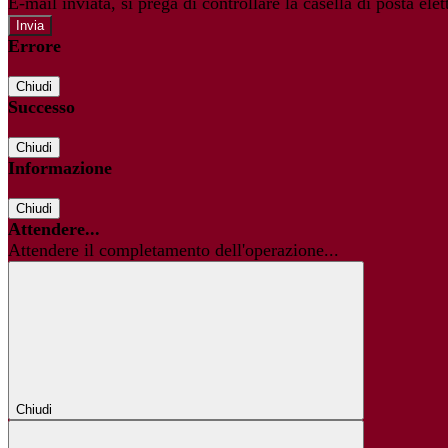
E-mail inviata, si prega di controllare la casella di posta elet
Errore
Chiudi
Successo
Chiudi
Informazione
Chiudi
Attendere...
Attendere il completamento dell'operazione...
Chiudi