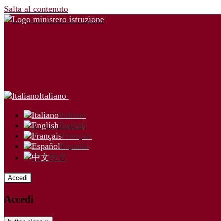
Salta al contenuto
Italiano
Italiano
English
Français
Español
中文
Accedi
Accedi