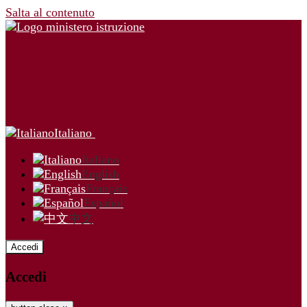
Salta al contenuto
Italiano
Italiano
English
Français
Español
中文
Accedi
Accedi