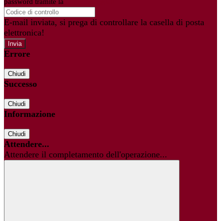
password tramite la
Login Spaggiari
E-mail inviata, si prega di controllare la casella di posta
elettronica!
Errore
Chiudi
Successo
Chiudi
Informazione
Chiudi
Attendere...
Attendere il completamento dell'operazione...