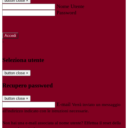
button close
×
Nome Utente
Password
Password dimenticata?
-
Entra con SPID
Entra con CIE
Seleziona utente
button close
×
Recupero password
button close
×
E-mail
Verrà inviato un messaggio
all'indirizzo indicato con le istruzioni necessarie.
Non hai una e-mail associata al nome utente? Effettua il reset della