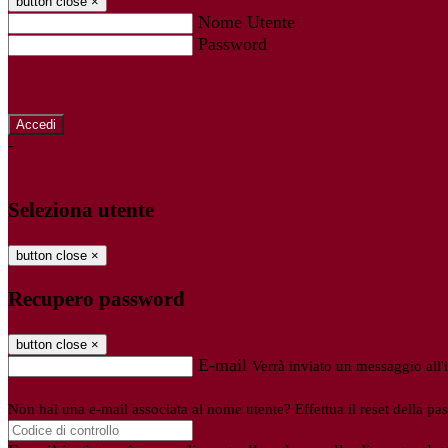
button close
×
Nome Utente
Password
Password dimenticata?
-
Entra con SPID
Entra con CIE
Seleziona utente
button close
×
Recupero password
button close
×
E-mail
Verrà inviato un messaggio all'i
Non hai una e-mail associata al nome utente? Effettua il reset della pa