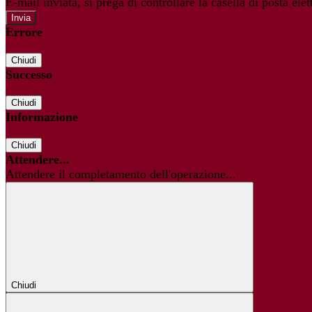
E-mail inviata, si prega di controllare la casella di posta elet
Errore
Chiudi
Successo
Chiudi
Informazione
Chiudi
Attendere...
Attendere il completamento dell'operazione...
Chiudi