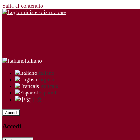
Salta al contenuto
Italiano
Italiano
English
Français
Español
中文
Accedi
Accedi