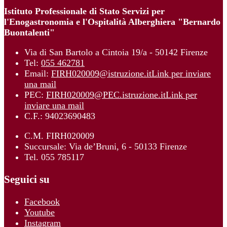
Istituto Professionale di Stato Servizi per
l'Enogastronomia e l'Ospitalità Alberghiera "Bernardo
Buontalenti"
Via di San Bartolo a Cintoia 19/a - 50142 Firenze
Tel:
055 462781
Email:
FIRH020009@istruzione.it
Link per inviare
una mail
PEC:
FIRH020009@PEC.istruzione.it
Link per
inviare una mail
C.F.: 94023690483
C.M. FIRH020009
Succursale: Via de’Bruni, 6 - 50133 Firenze
Tel. 055 785117
Seguici su
Facebook
Youtube
Instagram