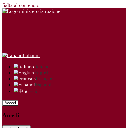
Salta al contenuto
Italiano
Italiano
English
Français
Español
中文
Accedi
Accedi