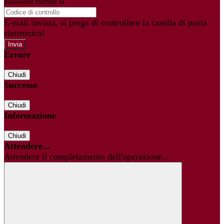
password tramite la
Login Spaggiari
E-mail inviata, si prega di controllare la casella di posta
elettronica!
Errore
Chiudi
Successo
Chiudi
Informazione
Chiudi
Attendere...
Attendere il completamento dell'operazione...