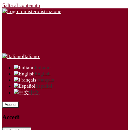
Salta al contenuto
Italiano
Italiano
English
Français
Español
中文
Accedi
Accedi