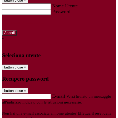
button close
×
Nome Utente
Password
Password dimenticata?
-
Entra con SPID
Entra con CIE
Seleziona utente
button close
×
Recupero password
button close
×
E-mail
Verrà inviato un messaggio
all'indirizzo indicato con le istruzioni necessarie.
Non hai una e-mail associata al nome utente? Effettua il reset della