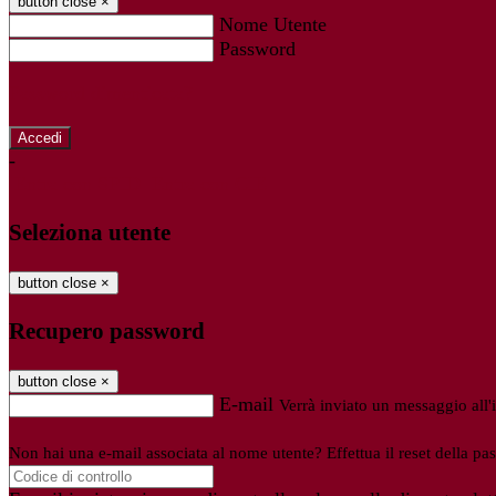
button close
×
Nome Utente
Password
Password dimenticata?
-
Entra con SPID
Entra con CIE
Seleziona utente
button close
×
Recupero password
button close
×
E-mail
Verrà inviato un messaggio all'i
Non hai una e-mail associata al nome utente? Effettua il reset della pa