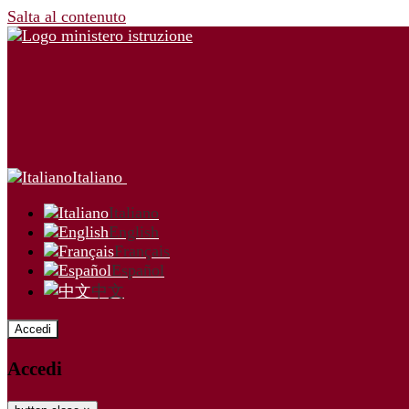
Salta al contenuto
Italiano
Italiano
English
Français
Español
中文
Accedi
Accedi