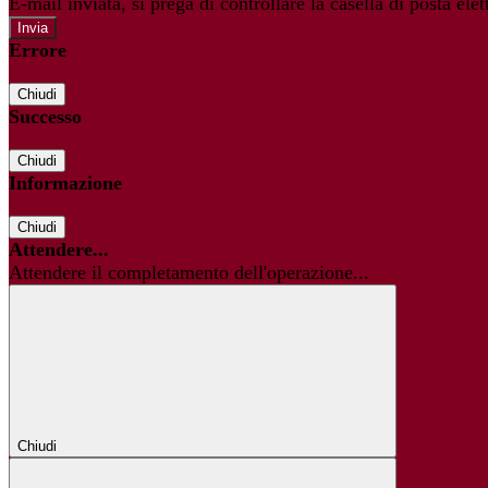
E-mail inviata, si prega di controllare la casella di posta elet
Errore
Chiudi
Successo
Chiudi
Informazione
Chiudi
Attendere...
Attendere il completamento dell'operazione...
Chiudi