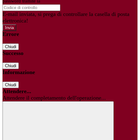
password tramite la
Login Spaggiari
E-mail inviata, si prega di controllare la casella di posta
elettronica!
Errore
Chiudi
Successo
Chiudi
Informazione
Chiudi
Attendere...
Attendere il completamento dell'operazione...