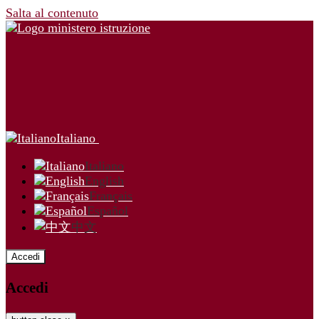
Salta al contenuto
Italiano
Italiano
English
Français
Español
中文
Accedi
Accedi