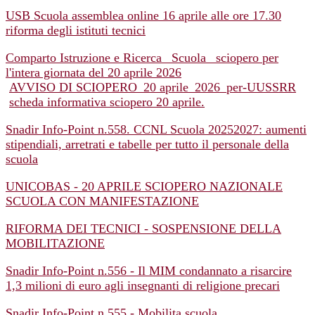
USB Scuola assemblea online 16 aprile alle ore 17.30
riforma degli istituti tecnici
Comparto Istruzione e Ricerca_ Scuola_ sciopero per
l'intera giornata del 20 aprile 2026
AVVISO DI SCIOPERO_20 aprile_2026_per-UUSSRR
scheda informativa sciopero 20 aprile.
Snadir Info-Point n.558. CCNL Scuola 20252027: aumenti
stipendiali, arretrati e tabelle per tutto il personale della
scuola
UNICOBAS - 20 APRILE SCIOPERO NAZIONALE
SCUOLA CON MANIFESTAZIONE
RIFORMA DEI TECNICI - SOSPENSIONE DELLA
MOBILITAZIONE
Snadir Info-Point n.556 - Il MIM condannato a risarcire
1,3 milioni di euro agli insegnanti di religione precari
Snadir Info-Point n.555 - Mobilita scuola