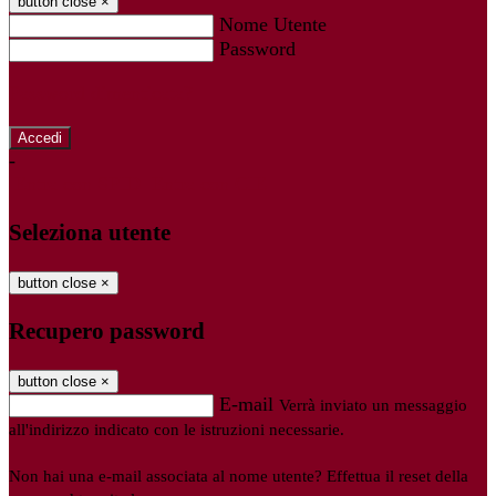
button close
×
Nome Utente
Password
Password dimenticata?
-
Entra con SPID
Entra con CIE
Seleziona utente
button close
×
Recupero password
button close
×
E-mail
Verrà inviato un messaggio
all'indirizzo indicato con le istruzioni necessarie.
Non hai una e-mail associata al nome utente? Effettua il reset della