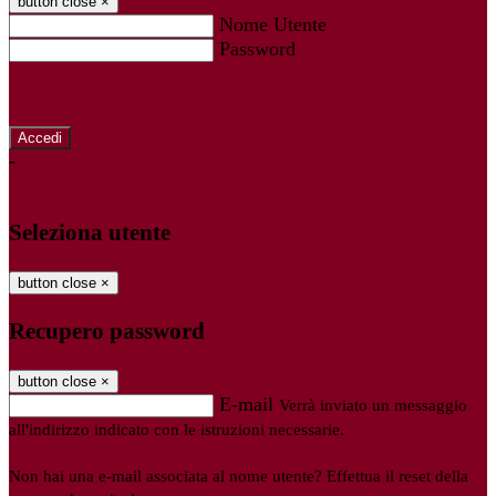
button close
×
Nome Utente
Password
Password dimenticata?
-
Entra con SPID
Entra con CIE
Seleziona utente
button close
×
Recupero password
button close
×
E-mail
Verrà inviato un messaggio
all'indirizzo indicato con le istruzioni necessarie.
Non hai una e-mail associata al nome utente? Effettua il reset della