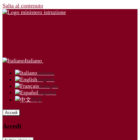
Salta al contenuto
Italiano
Italiano
English
Français
Español
中文
Accedi
Accedi