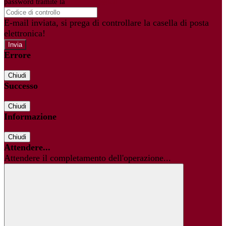
password tramite la
Login Spaggiari
E-mail inviata, si prega di controllare la casella di posta
elettronica!
Errore
Chiudi
Successo
Chiudi
Informazione
Chiudi
Attendere...
Attendere il completamento dell'operazione...