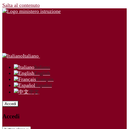
Salta al contenuto
Italiano
Italiano
English
Français
Español
中文
Accedi
Accedi