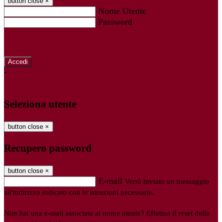
button close
×
Nome Utente
Password
Password dimenticata?
-
Entra con SPID
Entra con CIE
Seleziona utente
button close
×
Recupero password
button close
×
E-mail
Verrà inviato un messaggio
all'indirizzo indicato con le istruzioni necessarie.
Non hai una e-mail associata al nome utente? Effettua il reset della