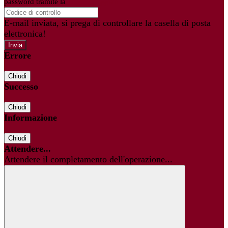
password tramite la
Login Spaggiari
E-mail inviata, si prega di controllare la casella di posta
elettronica!
Errore
Chiudi
Successo
Chiudi
Informazione
Chiudi
Attendere...
Attendere il completamento dell'operazione...