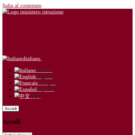
Salta al contenuto
Italiano
Italiano
English
Français
Español
中文
Accedi
Accedi