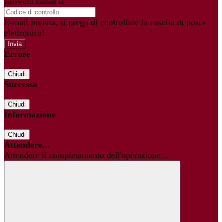
password tramite la
Login Spaggiari
E-mail inviata, si prega di controllare la casella di posta
elettronica!
Errore
Chiudi
Successo
Chiudi
Informazione
Chiudi
Attendere...
Attendere il completamento dell'operazione...