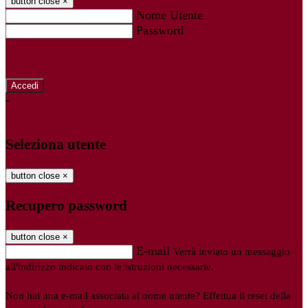
button close
×
Nome Utente
Password
Password dimenticata?
-
Entra con SPID
Entra con CIE
Seleziona utente
button close
×
Recupero password
button close
×
E-mail
Verrà inviato un messaggio
all'indirizzo indicato con le istruzioni necessarie.
Non hai una e-mail associata al nome utente? Effettua il reset della