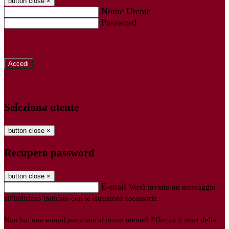
button close
×
Nome Utente
Password
Password dimenticata?
-
Entra con SPID
Entra con CIE
Seleziona utente
button close
×
Recupero password
button close
×
E-mail
Verrà inviato un messaggio
all'indirizzo indicato con le istruzioni necessarie.
Non hai una e-mail associata al nome utente? Effettua il reset della