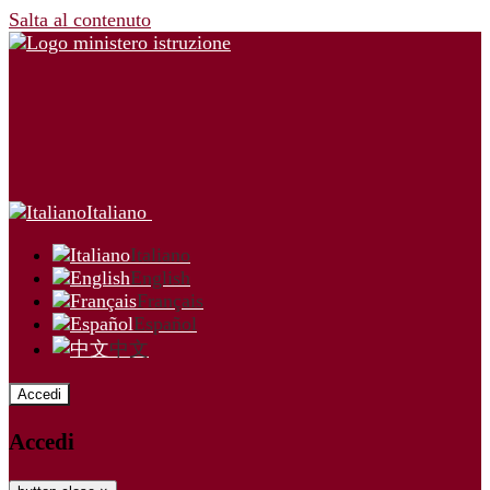
Salta al contenuto
Italiano
Italiano
English
Français
Español
中文
Accedi
Accedi