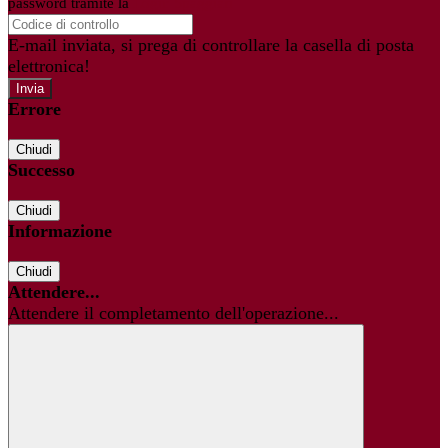
password tramite la
Login Spaggiari
E-mail inviata, si prega di controllare la casella di posta
elettronica!
Errore
Chiudi
Successo
Chiudi
Informazione
Chiudi
Attendere...
Attendere il completamento dell'operazione...