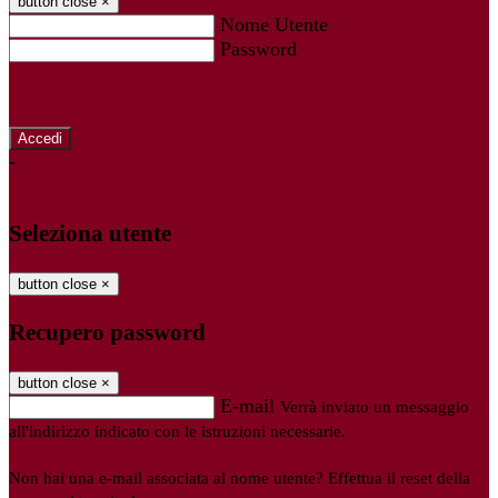
button close
×
Nome Utente
Password
Password dimenticata?
-
Entra con SPID
Entra con CIE
Seleziona utente
button close
×
Recupero password
button close
×
E-mail
Verrà inviato un messaggio
all'indirizzo indicato con le istruzioni necessarie.
Non hai una e-mail associata al nome utente? Effettua il reset della