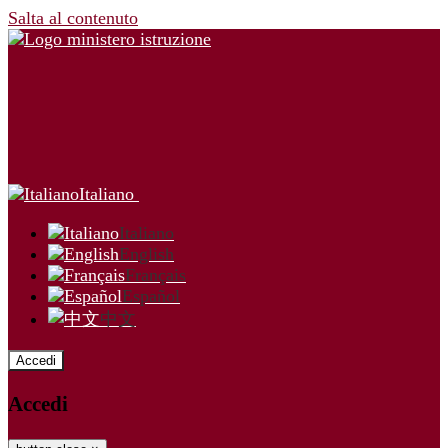
Salta al contenuto
Italiano
Italiano
English
Français
Español
中文
Accedi
Accedi