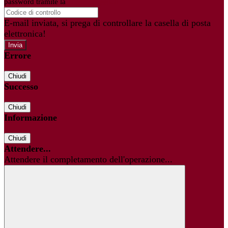
password tramite la
Login Spaggiari
E-mail inviata, si prega di controllare la casella di posta
elettronica!
Errore
Chiudi
Successo
Chiudi
Informazione
Chiudi
Attendere...
Attendere il completamento dell'operazione...