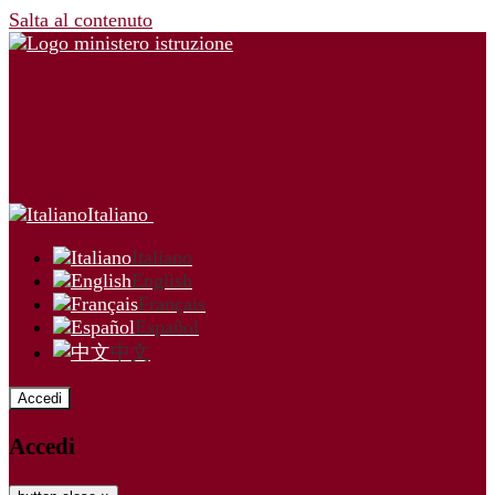
Salta al contenuto
Italiano
Italiano
English
Français
Español
中文
Accedi
Accedi