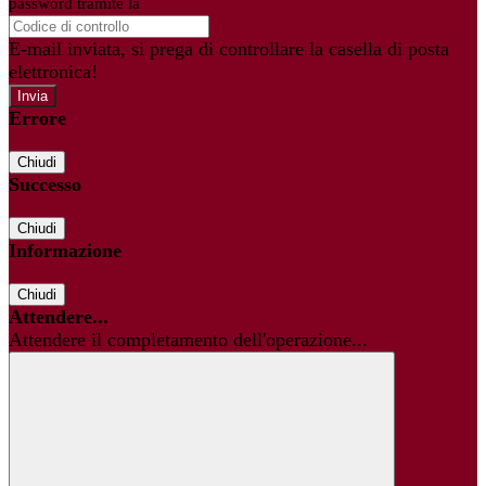
password tramite la
Login Spaggiari
E-mail inviata, si prega di controllare la casella di posta
elettronica!
Errore
Chiudi
Successo
Chiudi
Informazione
Chiudi
Attendere...
Attendere il completamento dell'operazione...