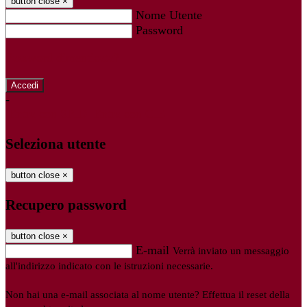
button close
×
Nome Utente
Password
Password dimenticata?
-
Entra con SPID
Entra con CIE
Seleziona utente
button close
×
Recupero password
button close
×
E-mail
Verrà inviato un messaggio
all'indirizzo indicato con le istruzioni necessarie.
Non hai una e-mail associata al nome utente? Effettua il reset della