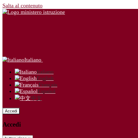
Salta al contenuto
Italiano
Italiano
English
Français
Español
中文
Accedi
Accedi