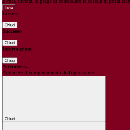
E-mail inviata, si prega di controllare la casella di posta elet
Errore
Chiudi
Successo
Chiudi
Informazione
Chiudi
Attendere...
Attendere il completamento dell'operazione...
Chiudi