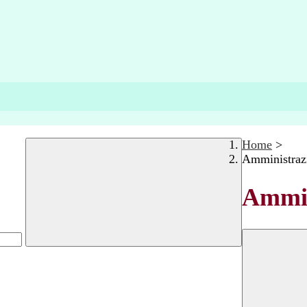
Home
>
Amministraz
Ammin