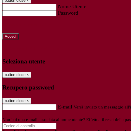
button close
×
Nome Utente
Password
Password dimenticata?
-
Entra con SPID
Entra con CIE
Seleziona utente
button close
×
Recupero password
button close
×
E-mail
Verrà inviato un messaggio all'i
Non hai una e-mail associata al nome utente? Effettua il reset della pa