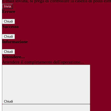
E-mail inviata, si prega di controllare la casella di posta elet
Errore
Chiudi
Successo
Chiudi
Informazione
Chiudi
Attendere...
Attendere il completamento dell'operazione...
Chiudi