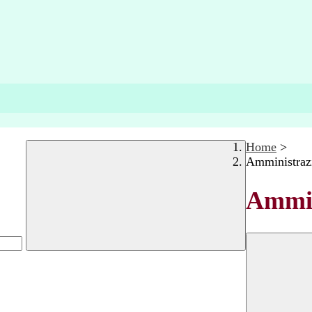
Home
>
Amministraz
Ammin