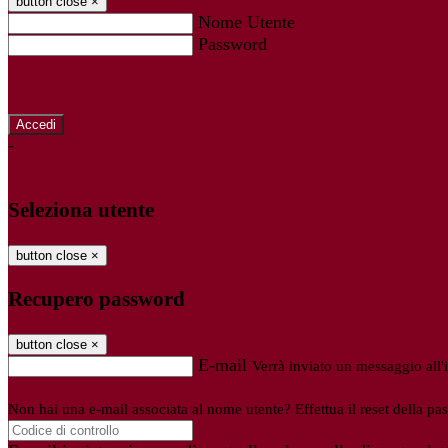
button close
×
Nome Utente
Password
Password dimenticata?
-
Entra con SPID
Entra con CIE
Seleziona utente
button close
×
Recupero password
button close
×
E-mail
Verrà inviato un messaggio all'i
Non hai una e-mail associata al nome utente? Effettua il reset della pa