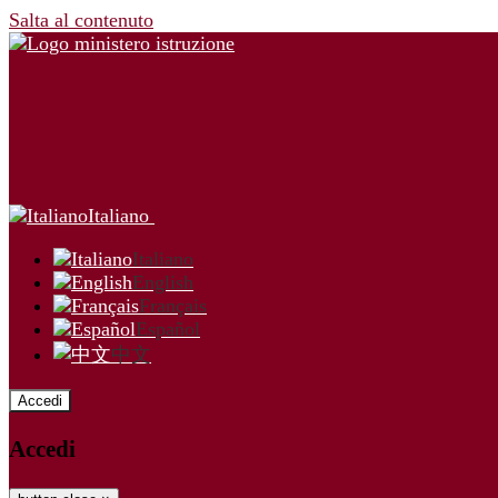
Salta al contenuto
Italiano
Italiano
English
Français
Español
中文
Accedi
Accedi