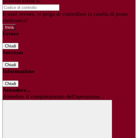
password tramite la
Login Spaggiari
E-mail inviata, si prega di controllare la casella di posta
elettronica!
Errore
Chiudi
Successo
Chiudi
Informazione
Chiudi
Attendere...
Attendere il completamento dell'operazione...