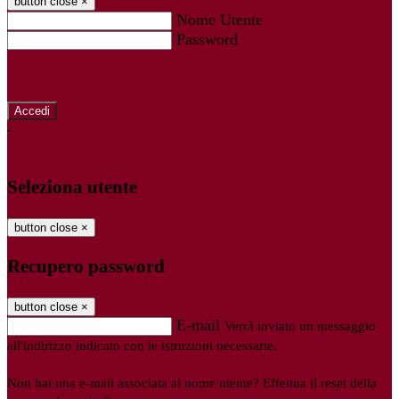
button close
×
Nome Utente
Password
Password dimenticata?
-
Entra con SPID
Entra con CIE
Seleziona utente
button close
×
Recupero password
button close
×
E-mail
Verrà inviato un messaggio
all'indirizzo indicato con le istruzioni necessarie.
Non hai una e-mail associata al nome utente? Effettua il reset della