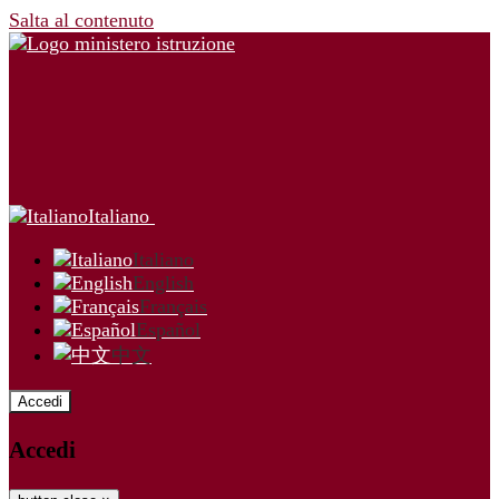
Salta al contenuto
Italiano
Italiano
English
Français
Español
中文
Accedi
Accedi