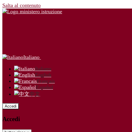
Salta al contenuto
Italiano
Italiano
English
Français
Español
中文
Accedi
Accedi