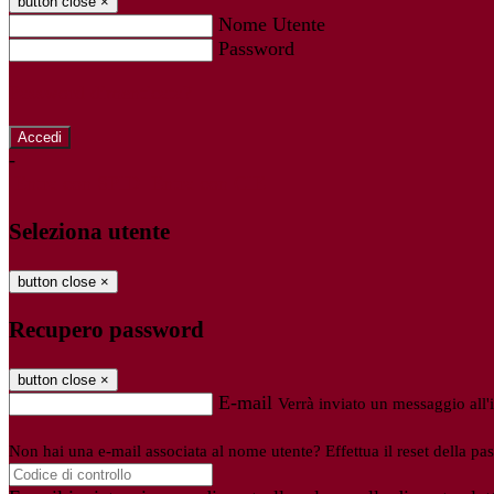
button close
×
Nome Utente
Password
Password dimenticata?
-
Entra con SPID
Entra con CIE
Seleziona utente
button close
×
Recupero password
button close
×
E-mail
Verrà inviato un messaggio all'i
Non hai una e-mail associata al nome utente? Effettua il reset della pa