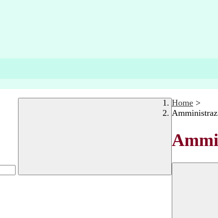
Home
>
Amministraz
Ammin