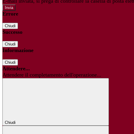
E-mail inviata, si prega di controllare la casella di posta elet
Errore
Chiudi
Successo
Chiudi
Informazione
Chiudi
Attendere...
Attendere il completamento dell'operazione...
Chiudi