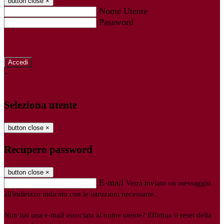
button close
×
Nome Utente
Password
Password dimenticata?
-
Entra con SPID
Entra con CIE
Seleziona utente
button close
×
Recupero password
button close
×
E-mail
Verrà inviato un messaggio
all'indirizzo indicato con le istruzioni necessarie.
Non hai una e-mail associata al nome utente? Effettua il reset della