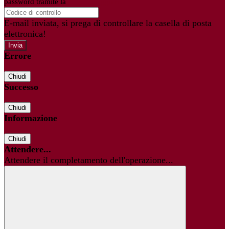
password tramite la
Login Spaggiari
E-mail inviata, si prega di controllare la casella di posta
elettronica!
Errore
Chiudi
Successo
Chiudi
Informazione
Chiudi
Attendere...
Attendere il completamento dell'operazione...