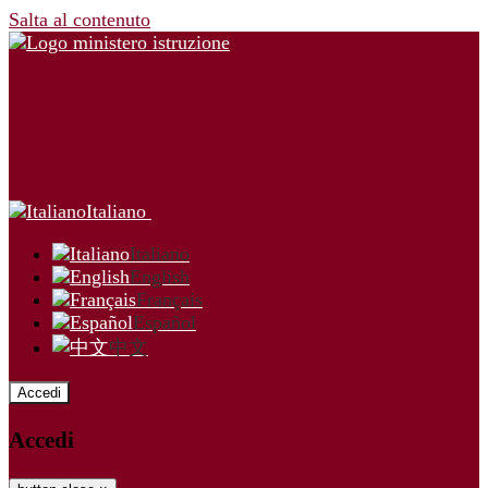
Salta al contenuto
Italiano
Italiano
English
Français
Español
中文
Accedi
Accedi