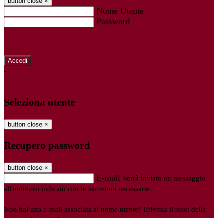
button close
×
Nome Utente
Password
Password dimenticata?
-
Entra con SPID
Entra con CIE
Seleziona utente
button close
×
Recupero password
button close
×
E-mail
Verrà inviato un messaggio
all'indirizzo indicato con le istruzioni necessarie.
Non hai una e-mail associata al nome utente? Effettua il reset della