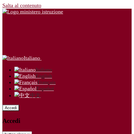
Salta al contenuto
Italiano
Italiano
English
Français
Español
中文
Accedi
Accedi