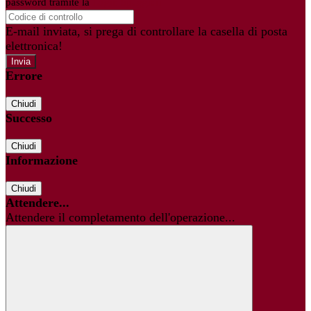
password tramite la
Login Spaggiari
E-mail inviata, si prega di controllare la casella di posta
elettronica!
Errore
Chiudi
Successo
Chiudi
Informazione
Chiudi
Attendere...
Attendere il completamento dell'operazione...