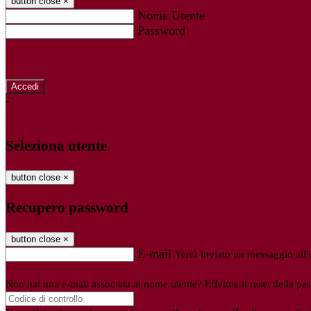
button close
×
Nome Utente
Password
Password dimenticata?
-
Entra con SPID
Entra con CIE
Seleziona utente
button close
×
Recupero password
button close
×
E-mail
Verrà inviato un messaggio all'i
Non hai una e-mail associata al nome utente? Effettua il reset della pa