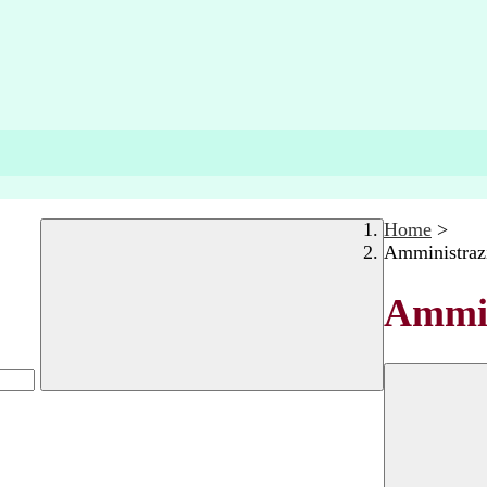
Home
>
Amministraz
Ammin