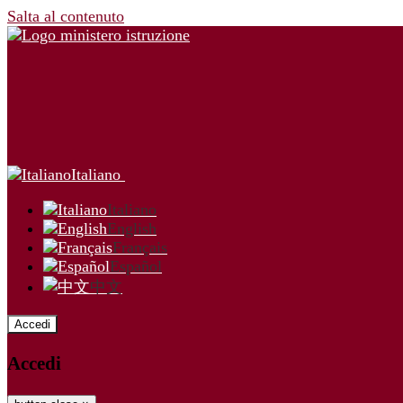
Salta al contenuto
Italiano
Italiano
English
Français
Español
中文
Accedi
Accedi