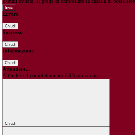
E-mail inviata, si prega di controllare la casella di posta elet
Errore
Chiudi
Successo
Chiudi
Informazione
Chiudi
Attendere...
Attendere il completamento dell'operazione...
Chiudi