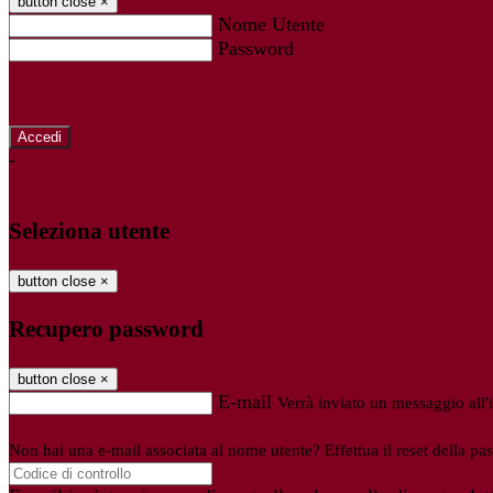
button close
×
Nome Utente
Password
Password dimenticata?
-
Entra con SPID
Entra con CIE
Seleziona utente
button close
×
Recupero password
button close
×
E-mail
Verrà inviato un messaggio all'i
Non hai una e-mail associata al nome utente? Effettua il reset della pa