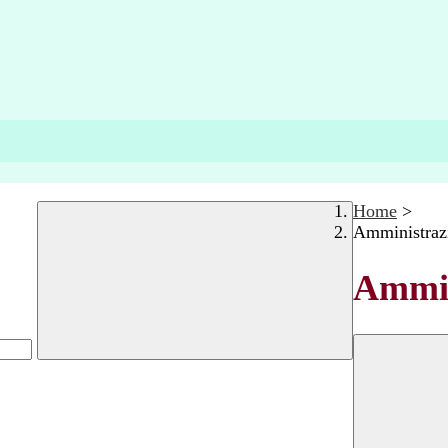
Home
>
Amministraz
Ammin