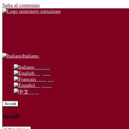
Salta al contenuto
Italiano
Italiano
English
Français
Español
中文
Accedi
Accedi