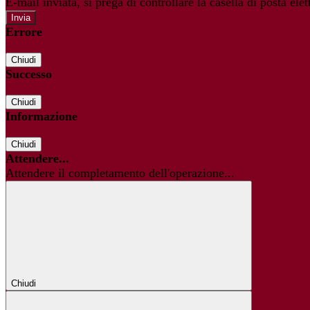
E-mail inviata, si prega di controllare la casella di posta elet
Errore
Chiudi
Successo
Chiudi
Informazione
Chiudi
Attendere...
Attendere il completamento dell'operazione...
Chiudi