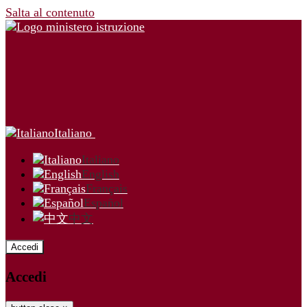
Salta al contenuto
Italiano
Italiano
English
Français
Español
中文
Accedi
Accedi