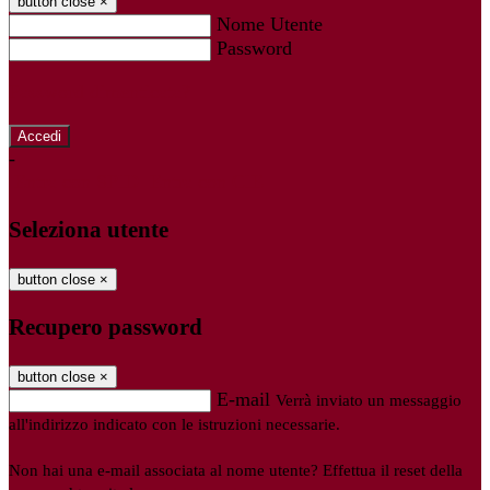
button close
×
Nome Utente
Password
Password dimenticata?
-
Entra con SPID
Entra con CIE
Seleziona utente
button close
×
Recupero password
button close
×
E-mail
Verrà inviato un messaggio
all'indirizzo indicato con le istruzioni necessarie.
Non hai una e-mail associata al nome utente? Effettua il reset della