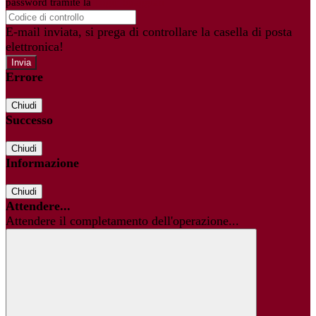
password tramite la
Login Spaggiari
E-mail inviata, si prega di controllare la casella di posta
elettronica!
Errore
Chiudi
Successo
Chiudi
Informazione
Chiudi
Attendere...
Attendere il completamento dell'operazione...