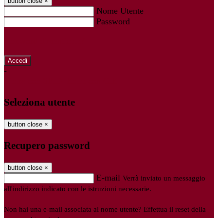
button close
×
Nome Utente
Password
Password dimenticata?
-
Entra con SPID
Entra con CIE
Seleziona utente
button close
×
Recupero password
button close
×
E-mail
Verrà inviato un messaggio
all'indirizzo indicato con le istruzioni necessarie.
Non hai una e-mail associata al nome utente? Effettua il reset della