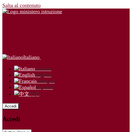
Salta al contenuto
Italiano
Italiano
English
Français
Español
中文
Accedi
Accedi