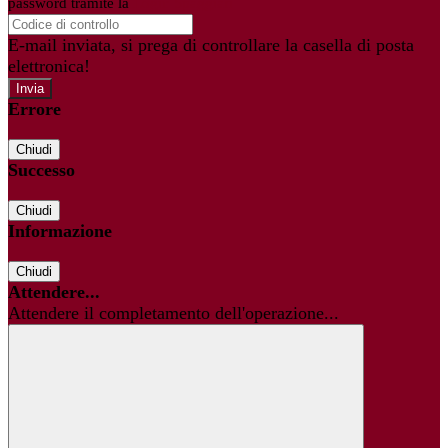
password tramite la
Login Spaggiari
E-mail inviata, si prega di controllare la casella di posta
elettronica!
Errore
Chiudi
Successo
Chiudi
Informazione
Chiudi
Attendere...
Attendere il completamento dell'operazione...