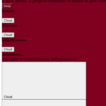
E-mail inviata, si prega di controllare la casella di posta elet
Errore
Chiudi
Successo
Chiudi
Informazione
Chiudi
Attendere...
Attendere il completamento dell'operazione...
Chiudi