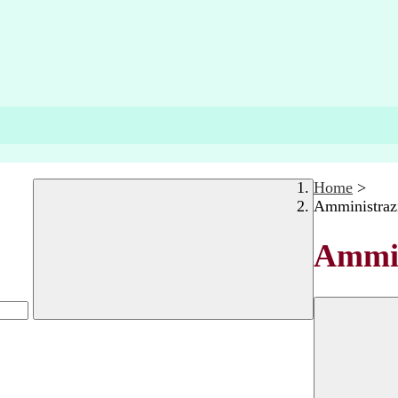
Home
>
Amministraz
Ammin