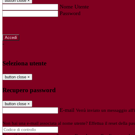
button close
×
Nome Utente
Password
Password dimenticata?
-
Entra con SPID
Entra con CIE
Seleziona utente
button close
×
Recupero password
button close
×
E-mail
Verrà inviato un messaggio all'i
Non hai una e-mail associata al nome utente? Effettua il reset della pa