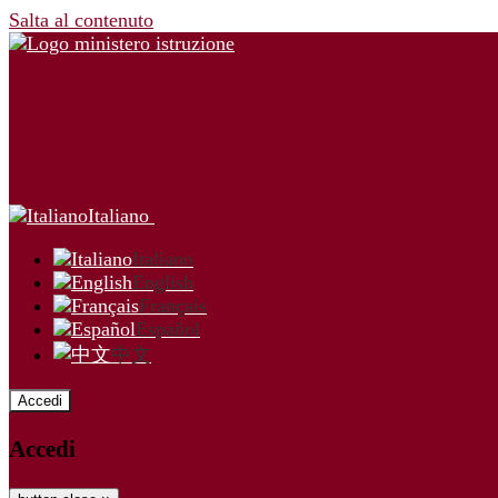
Salta al contenuto
Italiano
Italiano
English
Français
Español
中文
Accedi
Accedi