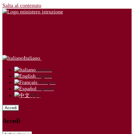
Salta al contenuto
Italiano
Italiano
English
Français
Español
中文
Accedi
Accedi