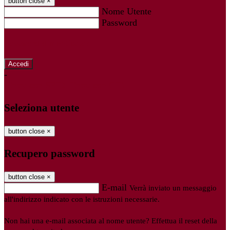
button close
×
Nome Utente
Password
Password dimenticata?
-
Entra con SPID
Entra con CIE
Seleziona utente
button close
×
Recupero password
button close
×
E-mail
Verrà inviato un messaggio
all'indirizzo indicato con le istruzioni necessarie.
Non hai una e-mail associata al nome utente? Effettua il reset della