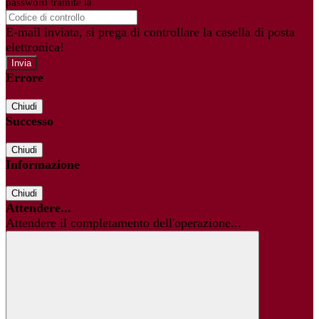
password tramite la
Login Spaggiari
E-mail inviata, si prega di controllare la casella di posta
elettronica!
Errore
Chiudi
Successo
Chiudi
Informazione
Chiudi
Attendere...
Attendere il completamento dell'operazione...