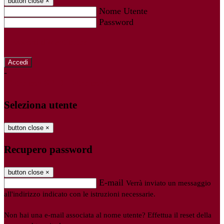
button close
×
Nome Utente
Password
Password dimenticata?
-
Entra con SPID
Entra con CIE
Seleziona utente
button close
×
Recupero password
button close
×
E-mail
Verrà inviato un messaggio
all'indirizzo indicato con le istruzioni necessarie.
Non hai una e-mail associata al nome utente? Effettua il reset della