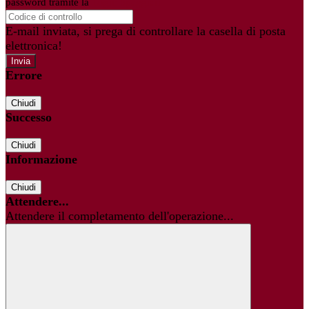
password tramite la
Login Spaggiari
E-mail inviata, si prega di controllare la casella di posta
elettronica!
Errore
Chiudi
Successo
Chiudi
Informazione
Chiudi
Attendere...
Attendere il completamento dell'operazione...