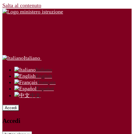
Salta al contenuto
Italiano
Italiano
English
Français
Español
中文
Accedi
Accedi