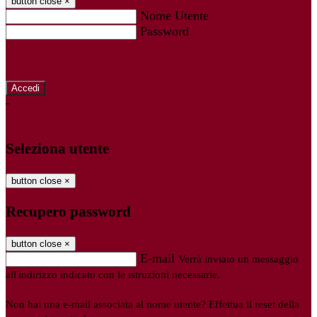
button close
×
Nome Utente
Password
Password dimenticata?
-
Entra con SPID
Entra con CIE
Seleziona utente
button close
×
Recupero password
button close
×
E-mail
Verrà inviato un messaggio
all'indirizzo indicato con le istruzioni necessarie.
Non hai una e-mail associata al nome utente? Effettua il reset della