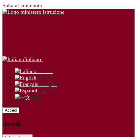
Salta al contenuto
Italiano
Italiano
English
Français
Español
中文
Accedi
Accedi