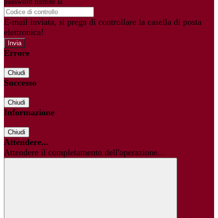
password tramite la
Login Spaggiari
E-mail inviata, si prega di controllare la casella di posta
elettronica!
Errore
Chiudi
Successo
Chiudi
Informazione
Chiudi
Attendere...
Attendere il completamento dell'operazione...