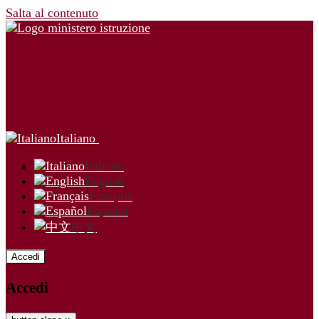
Salta al contenuto
Italiano
Italiano
English
Français
Español
中文
Accedi
Accedi