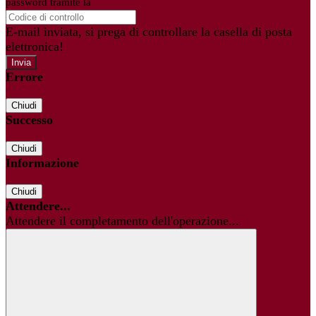
password tramite la
Login Spaggiari
E-mail inviata, si prega di controllare la casella di posta
elettronica!
Errore
Chiudi
Successo
Chiudi
Informazione
Chiudi
Attendere...
Attendere il completamento dell'operazione...