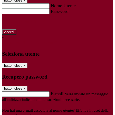
button close
×
Nome Utente
Password
Password dimenticata?
-
Entra con SPID
Entra con CIE
Seleziona utente
button close
×
Recupero password
button close
×
E-mail
Verrà inviato un messaggio
all'indirizzo indicato con le istruzioni necessarie.
Non hai una e-mail associata al nome utente? Effettua il reset della