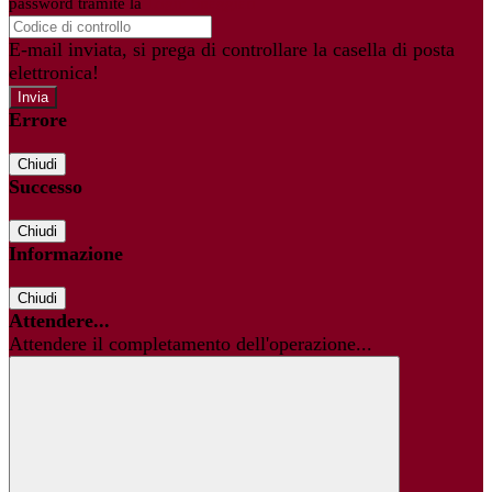
password tramite la
Login Spaggiari
E-mail inviata, si prega di controllare la casella di posta
elettronica!
Errore
Chiudi
Successo
Chiudi
Informazione
Chiudi
Attendere...
Attendere il completamento dell'operazione...