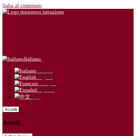
Salta al contenuto
Italiano
Italiano
English
Français
Español
中文
Accedi
Accedi