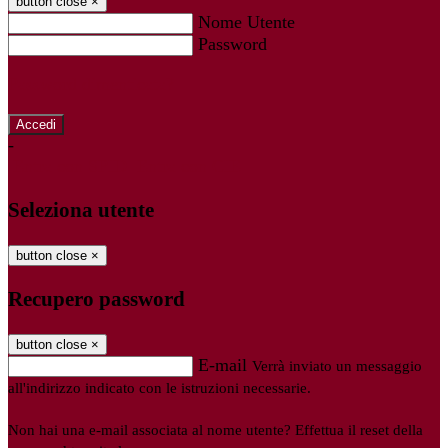
button close
×
Nome Utente
Password
Password dimenticata?
-
Entra con SPID
Entra con CIE
Seleziona utente
button close
×
Recupero password
button close
×
E-mail
Verrà inviato un messaggio
all'indirizzo indicato con le istruzioni necessarie.
Non hai una e-mail associata al nome utente? Effettua il reset della