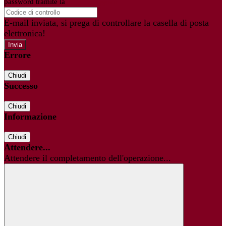
password tramite la
Login Spaggiari
E-mail inviata, si prega di controllare la casella di posta
elettronica!
Errore
Chiudi
Successo
Chiudi
Informazione
Chiudi
Attendere...
Attendere il completamento dell'operazione...