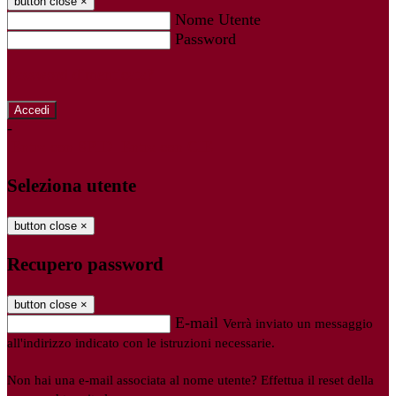
button close
×
Nome Utente
Password
Password dimenticata?
-
Entra con SPID
Entra con CIE
Seleziona utente
button close
×
Recupero password
button close
×
E-mail
Verrà inviato un messaggio
all'indirizzo indicato con le istruzioni necessarie.
Non hai una e-mail associata al nome utente? Effettua il reset della