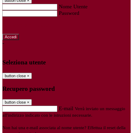
button close
×
Nome Utente
Password
Password dimenticata?
-
Entra con SPID
Entra con CIE
Seleziona utente
button close
×
Recupero password
button close
×
E-mail
Verrà inviato un messaggio
all'indirizzo indicato con le istruzioni necessarie.
Non hai una e-mail associata al nome utente? Effettua il reset della