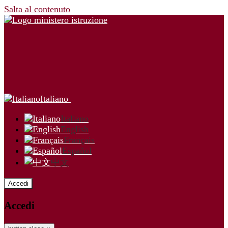
Salta al contenuto
Italiano
Italiano
English
Français
Español
中文
Accedi
Accedi