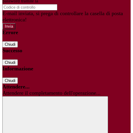
password tramite la
Login Spaggiari
E-mail inviata, si prega di controllare la casella di posta
elettronica!
Errore
Chiudi
Successo
Chiudi
Informazione
Chiudi
Attendere...
Attendere il completamento dell'operazione...