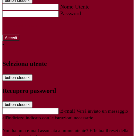
button close
×
Nome Utente
Password
Password dimenticata?
-
Entra con SPID
Entra con CIE
Seleziona utente
button close
×
Recupero password
button close
×
E-mail
Verrà inviato un messaggio
all'indirizzo indicato con le istruzioni necessarie.
Non hai una e-mail associata al nome utente? Effettua il reset della