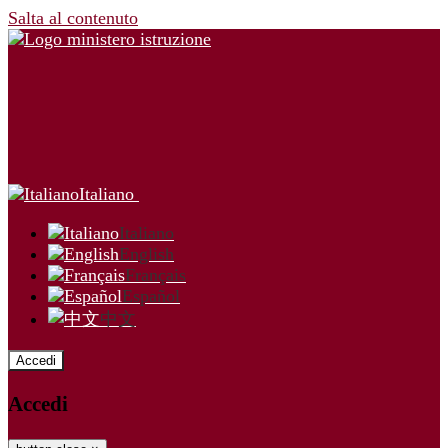
Salta al contenuto
Italiano
Italiano
English
Français
Español
中文
Accedi
Accedi