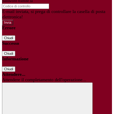
password tramite la
Login Spaggiari
E-mail inviata, si prega di controllare la casella di posta
elettronica!
Errore
Chiudi
Successo
Chiudi
Informazione
Chiudi
Attendere...
Attendere il completamento dell'operazione...