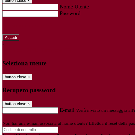
button close
×
Nome Utente
Password
Password dimenticata?
-
Entra con SPID
Entra con CIE
Seleziona utente
button close
×
Recupero password
button close
×
E-mail
Verrà inviato un messaggio all'i
Non hai una e-mail associata al nome utente? Effettua il reset della pa