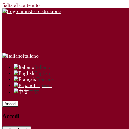
Salta al contenuto
Italiano
Italiano
English
Français
Español
中文
Accedi
Accedi