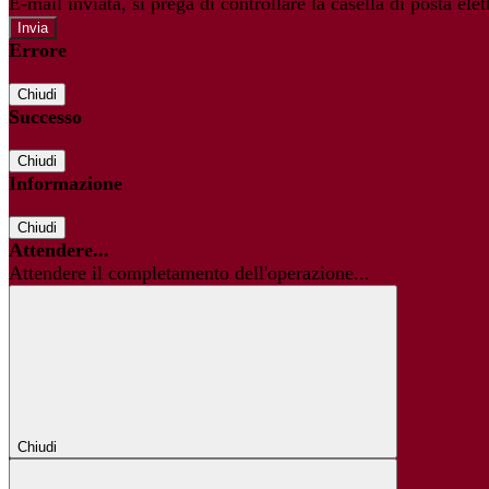
E-mail inviata, si prega di controllare la casella di posta elet
Errore
Chiudi
Successo
Chiudi
Informazione
Chiudi
Attendere...
Attendere il completamento dell'operazione...
Chiudi