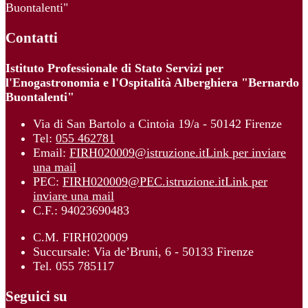
Buontalenti"
Contatti
Istituto Professionale di Stato Servizi per
l'Enogastronomia e l'Ospitalità Alberghiera "Bernardo
Buontalenti"
Via di San Bartolo a Cintoia 19/a - 50142 Firenze
Tel:
055 462781
Email:
FIRH020009@istruzione.it
Link per inviare
una mail
PEC:
FIRH020009@PEC.istruzione.it
Link per
inviare una mail
C.F.: 94023690483
C.M. FIRH020009
Succursale: Via de’Bruni, 6 - 50133 Firenze
Tel. 055 785117
Seguici su