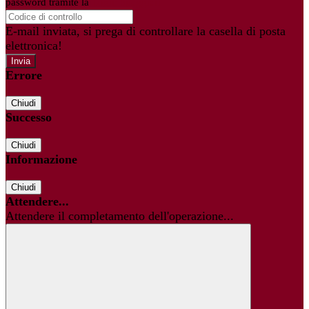
password tramite la
Login Spaggiari
E-mail inviata, si prega di controllare la casella di posta
elettronica!
Errore
Chiudi
Successo
Chiudi
Informazione
Chiudi
Attendere...
Attendere il completamento dell'operazione...