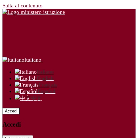
Salta al contenuto
Italiano
Italiano
English
Français
Español
中文
Accedi
Accedi