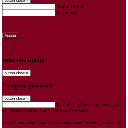
button close
×
Nome Utente
Password
Password dimenticata?
-
Entra con SPID
Entra con CIE
Seleziona utente
button close
×
Recupero password
button close
×
E-mail
Verrà inviato un messaggio
all'indirizzo indicato con le istruzioni necessarie.
Non hai una e-mail associata al nome utente? Effettua il reset della