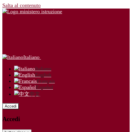
Salta al contenuto
Italiano
Italiano
English
Français
Español
中文
Accedi
Accedi