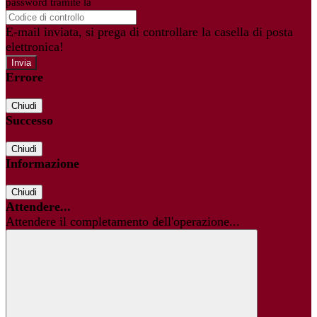
password tramite la
Login Spaggiari
E-mail inviata, si prega di controllare la casella di posta
elettronica!
Errore
Chiudi
Successo
Chiudi
Informazione
Chiudi
Attendere...
Attendere il completamento dell'operazione...