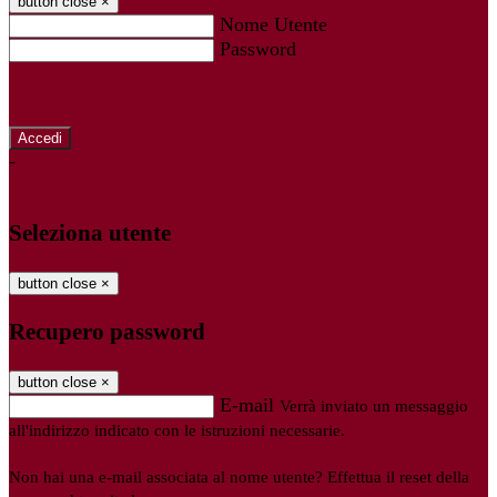
button close
×
Nome Utente
Password
Password dimenticata?
-
Entra con SPID
Entra con CIE
Seleziona utente
button close
×
Recupero password
button close
×
E-mail
Verrà inviato un messaggio
all'indirizzo indicato con le istruzioni necessarie.
Non hai una e-mail associata al nome utente? Effettua il reset della