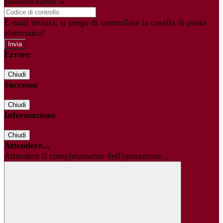
password tramite la
Login Spaggiari
E-mail inviata, si prega di controllare la casella di posta
elettronica!
Errore
Chiudi
Successo
Chiudi
Informazione
Chiudi
Attendere...
Attendere il completamento dell'operazione...