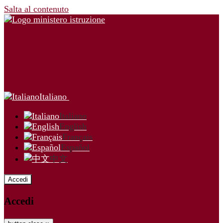
Salta al contenuto
Italiano
Italiano
English
Français
Español
中文
Accedi
Accedi